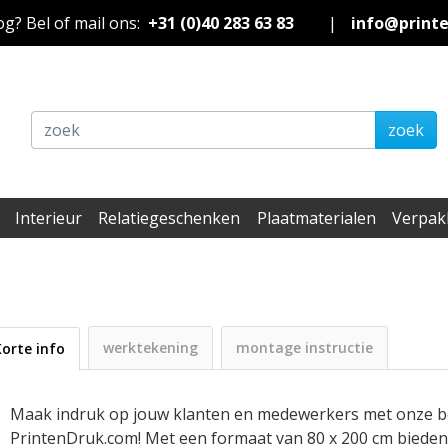
nog? Bel of mail ons:
+31 (0)40 283 63 83
|
info@print
zoek
Interieur
Relatiegeschenken
Plaatmaterialen
Verpak
werktekening
montage instructie
Korte info
Maak indruk op jouw klanten en medewerkers met onze be
PrintenDruk.com! Met een formaat van 80 x 200 cm bieden