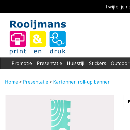
Twijfel je 
Promotie
Presentatie
Huisstijl
Stickers
Outdoor
Home
>
Presentatie
>
Kartonnen roll-up banner