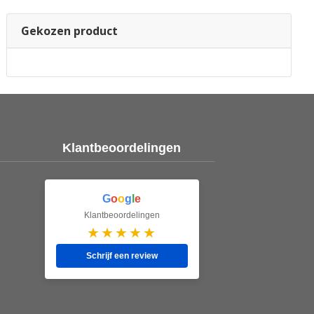
Gekozen product
Klantbeoordelingen
G
o
o
g
l
e
Klantbeoordelingen
★★★★★
Schrijf een review