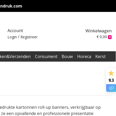
endruk.com
Account
Winkelwagen
/
€ 0,00
Login
Registreer
0
ken&Verzenden
Consument
Bouw
Horeca
Kerst
9.3
drukte kartonnen roll-up banners, verkrijgbaar op
 ze een opvallende en professionele presentatie