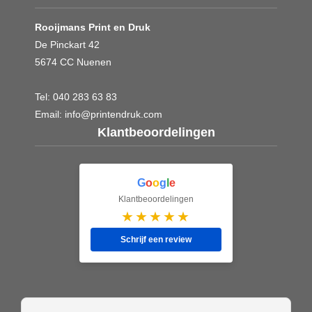
Rooijmans Print en Druk
De Pinckart 42
5674 CC Nuenen
Tel:
040 283 63 83
Email:
info@printendruk.com
Klantbeoordelingen
G
o
o
g
l
e
Klantbeoordelingen
★★★★★
Schrijf een review