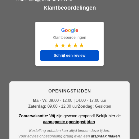
Klantbeoordelingen
G
o
o
g
l
e
Klantbeoordelingen
★★★★★
Schrijf een review
OPENINGSTIJDEN
Ma - Vr:
09.00 - 12.00 | 14.00 - 17.00 uur
Zaterdag:
09.00 - 12.00 uur
Zondag:
Gesloten
Zomervakantie:
Wij zijn gewoon geopend! Bekijk hier de
aangepaste openingstijden
.
Bestelling ophalen kan altijd binnen deze tijden.
Voor advies of bespreking graag even een
afspraak maken
.