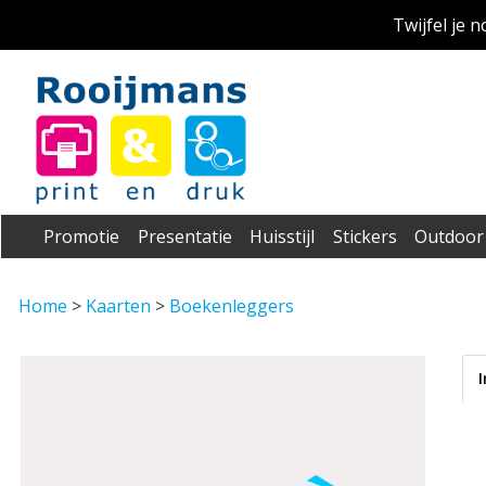
Twijfel je 
Promotie
Presentatie
Huisstijl
Stickers
Outdoor
Home
>
Kaarten
>
Boekenleggers