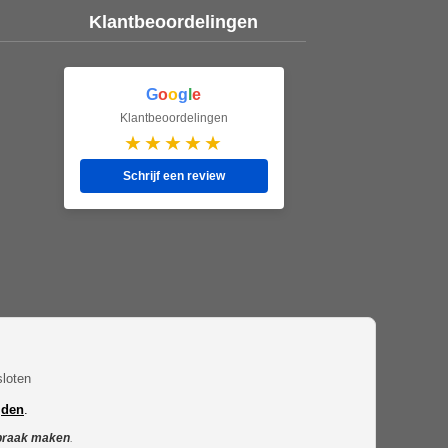
Klantbeoordelingen
G
o
o
g
l
e
Klantbeoordelingen
★★★★★
Schrijf een review
loten
jden
.
praak maken
.