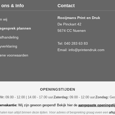
 ons & Info
Contact
Rooijmans Print en Druk
n wij
De Pinckart 42
sgesprek plannen
5674 CC Nuenen
afhandeling
Tel:
040 283 63 83
yverklaring
Email:
info@printendruk.com
ene voorwaarden
OPENINGSTIJDEN
Vr:
09.00 - 12.00 | 14.00 - 17.00 uur
|
Zaterdag:
09.00 - 12.00 uur
|
Zondag:
Ges
rvakantie:
Wij zijn gewoon geopend! Bekijk hier de
aangepaste openingsti
halen kan altijd binnen deze tijden.
Voor advies of bespreking graag even een
afs