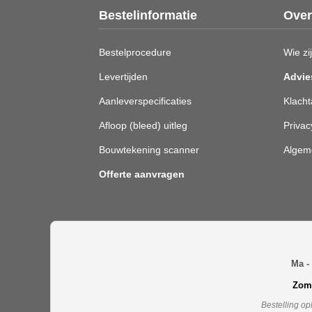
Bestelinformatie
Over
Bestelprocedure
Wie zij
Levertijden
Advie
Aanleverspecificaties
Klacht
Afloop (bleed) uitleg
Privac
Bouwtekening scanner
Algem
Offerte aanvragen
Ma - 
Zome
Bestelling op