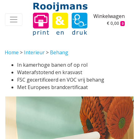
Winkelwagen
€ 0,00
0
Home
>
Interieur
>
Behang
In kamerhoge banen of op rol
Waterafstotend en krasvast
FSC gecertificeerd en VOC vrij behang
Met Europees brandcertificaat