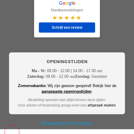
G
o
o
g
l
e
Klantbeoordelingen
★★★★★
Schrijf een review
OPENINGSTIJDEN
Ma - Vr:
09.00 - 12.00 | 14.00 - 17.00 uur
Zaterdag:
09.00 - 12.00 uur
Zondag:
Gesloten
Zomervakantie:
Wij zijn gewoon geopend! Bekijk hier de
aangepaste openingstijden
.
Bestelling ophalen kan altijd binnen deze tijden.
Voor advies of bespreking graag even een
afspraak maken
.
Powered by Prindustry