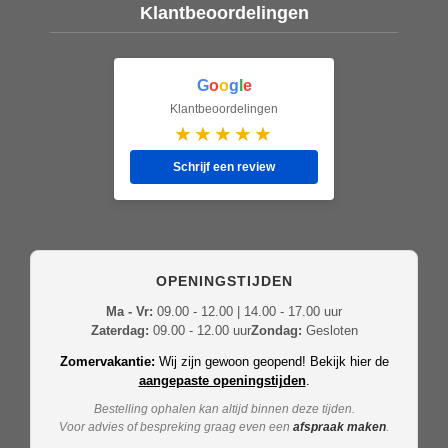
Klantbeoordelingen
G
o
o
g
l
e
Klantbeoordelingen
★★★★★
Schrijf een review
OPENINGSTIJDEN
Ma - Vr:
09.00 - 12.00 | 14.00 - 17.00 uur
Zaterdag:
09.00 - 12.00 uur
Zondag:
Gesloten
Zomervakantie:
Wij zijn gewoon geopend! Bekijk hier de
aangepaste openingstijden
.
Bestelling ophalen kan altijd binnen deze tijden.
Voor advies of bespreking graag even een
afspraak maken
.