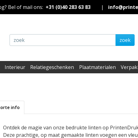
nog? Bel of mail ons:
+31 (0)40 283 63 83
|
info@print
zoek
Interieur
Relatiegeschenken
Plaatmaterialen
Verpak
korte info
Ontdek de magie van onze bedrukte linten op PrintenDru
Deze prachtige, op maat gemaakte linten voegen een vleug