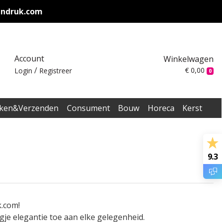
endruk.com
Account
Winkelwagen
/
€ 0,00
Login
Registreer
0
ken&Verzenden
Consument
Bouw
Horeca
Kerst
9.3
k.com!
je elegantie toe aan elke gelegenheid.