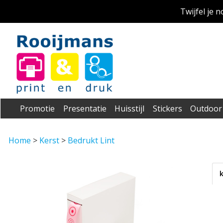
Twijfel je 
Promotie
Presentatie
Huisstijl
Stickers
Outdoor
Home
>
Kerst
>
Bedrukt Lint