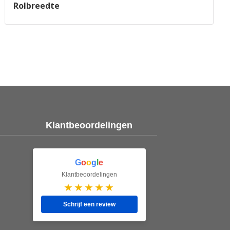
Rolbreedte
Klantbeoordelingen
G
o
o
g
l
e
Klantbeoordelingen
★★★★★
Schrijf een review